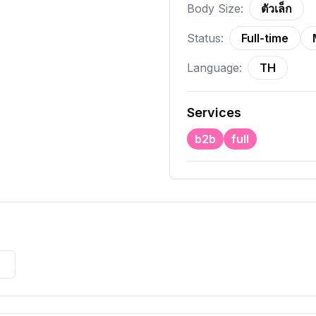
Body Size:
ตัวเล็ก
Status:
Full-time
Language:
TH
Services
b2b
full