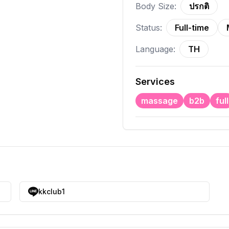
Body Size:
ปรกติ
Status:
Full-time
Language:
TH
Services
massage
b2b
full
kkclub1