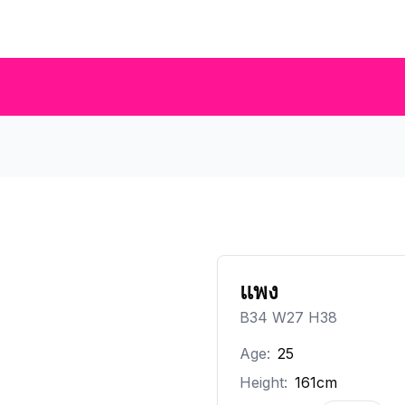
แพง
B34 W27 H38
Age:
25
Height:
161cm