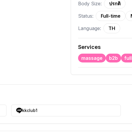
Body Size:
ปรกติ
Status:
Full-time
Language:
TH
Services
massage
b2b
full
kkclub1