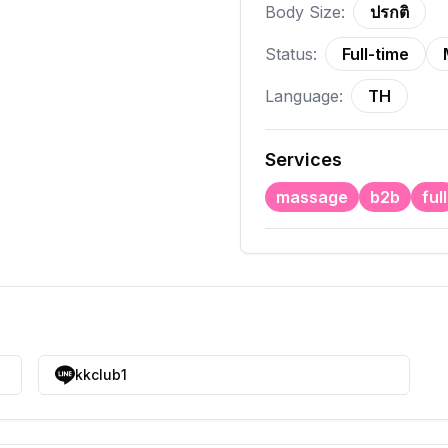
Body Size:
ปรกติ
Status:
Full-time
Language:
TH
Services
massage
b2b
full
kkclub1