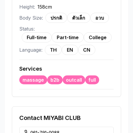
Height:
158cm
Body Size:
ปรกติ
ตัวเล็ก
อวบ
Status:
Full-time
Part-time
College
Language:
TH
EN
CN
Services
massage
b2b
outcall
full
Contact
MIYABI CLUB
061-791-0088