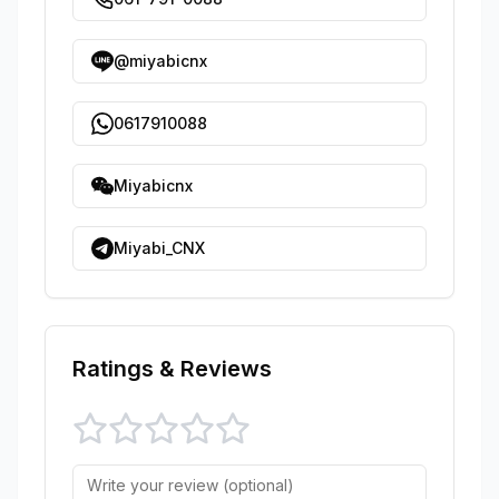
@miyabicnx
0617910088
Miyabicnx
Miyabi_CNX
Ratings & Reviews