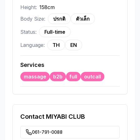
Height:
158cm
Body Size:
ปรกติ
ตัวเล็ก
Status:
Full-time
Language:
TH
EN
Services
massage
b2b
full
outcall
Contact
MIYABI CLUB
061-791-0088