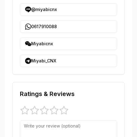
@miyabicnx
0617910088
Miyabicnx
Miyabi_CNX
Ratings & Reviews