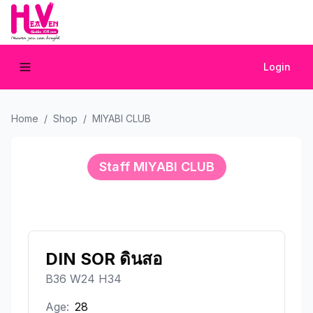
Login
Home
/
Shop
/
MIYABI CLUB
Staff
MIYABI CLUB
DIN SOR ดินสอ
B36 W24 H34
Age:
28