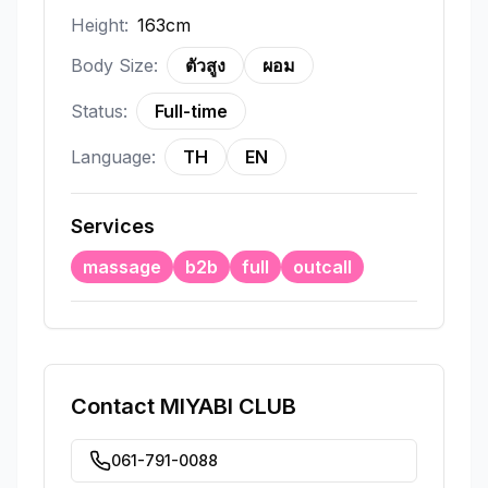
Height:
163cm
Body Size:
ตัวสูง
ผอม
Status:
Full-time
Language:
TH
EN
Services
massage
b2b
full
outcall
Contact
MIYABI CLUB
061-791-0088