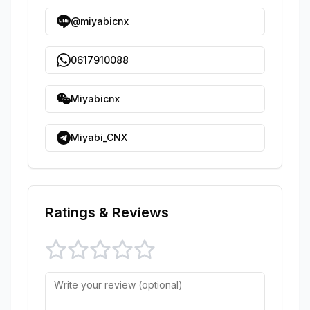
@miyabicnx
0617910088
Miyabicnx
Miyabi_CNX
Ratings & Reviews