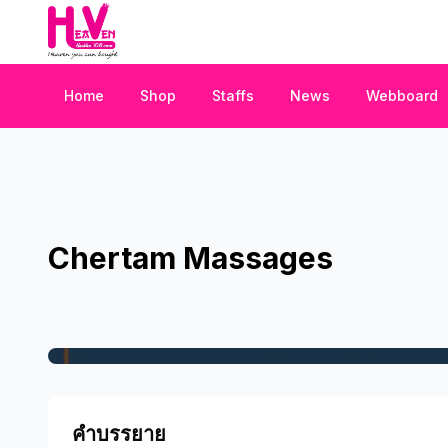
Home
Shop
Staffs
News
Webboard
Chertam Massages
คำบรรยาย