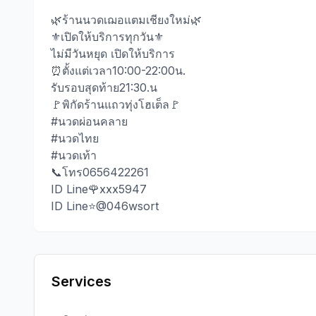
🌿ร้านนวดเฌอแตมเชียงใหม่🌿
⚜️เปิดให้บริการทุกวัน⚜️
ไม่มีวันหยุด เปิดให้บริการ
⏰ตั้งแต่เวลา10:00-22:00น.
รับรอบสุดท้าย21:30.น
🚩พิกัดร้านแถวทุ่งโฮเต็ล🚩
#นวดผ่อนคลาย
#นวดไทย
#นวดเท้า
📞โทร​0656422261​
ID Line🌹xxx5947
ID Line⭐@046wsort
Services